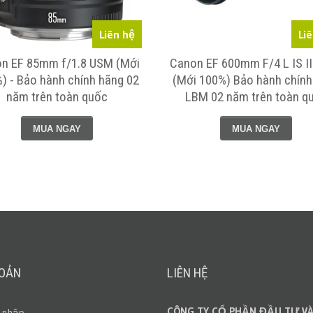
Liên hệ
Li
n EF 85mm f/1.8 USM (Mới
Canon EF 600mm F/4 L IS I
) - Bảo hành chính hãng 02
(Mới 100%) Bảo hành chính
năm trên toàn quốc
LBM 02 năm trên toàn q
MUA NGAY
MUA NGAY
HOẢN
LIÊN HỆ
CÔNG TY CỔ PHẦN ĐẦU TƯ VÀ
 nhập