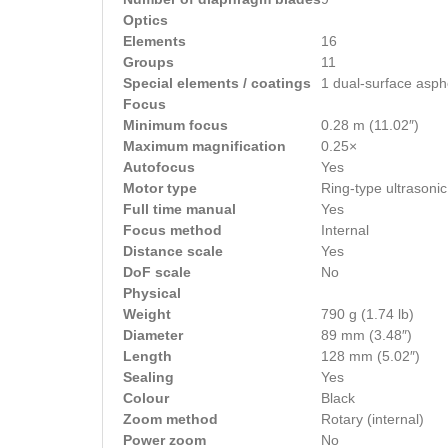
Optics
Elements
16
Groups
11
Special elements / coatings
1 dual-surface asphe
Focus
Minimum focus
0.28 m (11.02″)
Maximum magnification
0.25×
Autofocus
Yes
Motor type
Ring-type ultrasonic
Full time manual
Yes
Focus method
Internal
Distance scale
Yes
DoF scale
No
Physical
Weight
790 g (1.74 lb)
Diameter
89 mm (3.48″)
Length
128 mm (5.02″)
Sealing
Yes
Colour
Black
Zoom method
Rotary (internal)
Power zoom
No