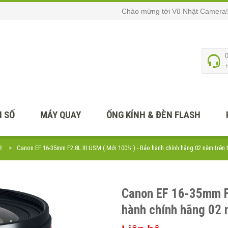
Chào mừng tới Vũ Nhật Camera!
 SỐ
MÁY QUAY
ỐNG KÍNH & ĐÈN FLASH
R
Canon EF 16-35mm F2.8L III USM ( Mới 100% ) - Bảo hành chính hãng 02 năm trên
Canon EF 16-35mm F2
hành chính hãng 02 