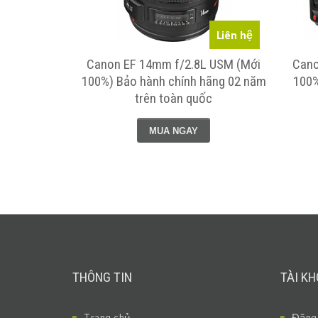
Liên hệ
Liên hệ
/3.5-5.6 IS
Canon EF 14mm f/2.8L USM (Mới
Cano
 - Bảo hành
100%) Bảo hành chính hãng 02 năm
100%
n toàn quốc
trên toàn quốc
MUA NGAY
THÔNG TIN
TÀI K
Trang chủ
Đăng