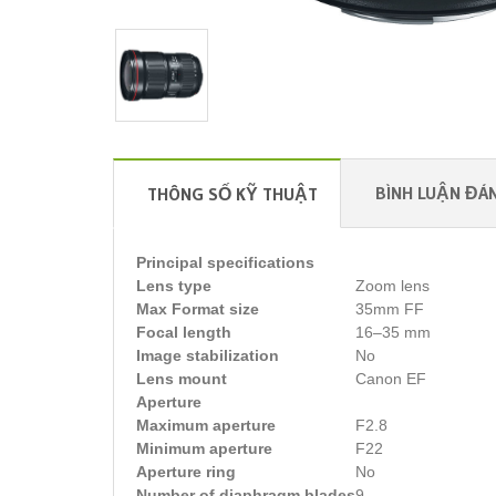
BÌNH LUẬN ĐÁN
THÔNG SỐ KỸ THUẬT
Principal specifications
Lens type
Zoom lens
Max Format size
35mm FF
Focal length
16–35 mm
Image stabilization
No
Lens mount
Canon EF
Aperture
Maximum aperture
F2.8
Minimum aperture
F22
Aperture ring
No
Number of diaphragm blades
9