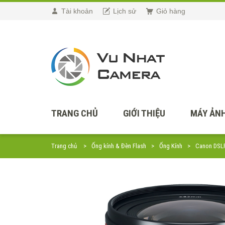
Tài khoản
Lịch sử
Giỏ hàng
TRANG CHỦ
GIỚI THIỆU
MÁY ẢNH
Trang chủ
Ống kính & Đèn Flash
Ống Kính
Canon DSL