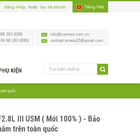
đăng nhập
hoặc
tạo tài khoản
Tiếng Việt
098 283 8089
info@camera.com.vn
+84 98 283 8089
vunhatcamera20@gmail.com
PHỤ KIỆN
 toàn quốc
.8L III USM ( Mới 100% ) - Bảo
năm trên toàn quốc