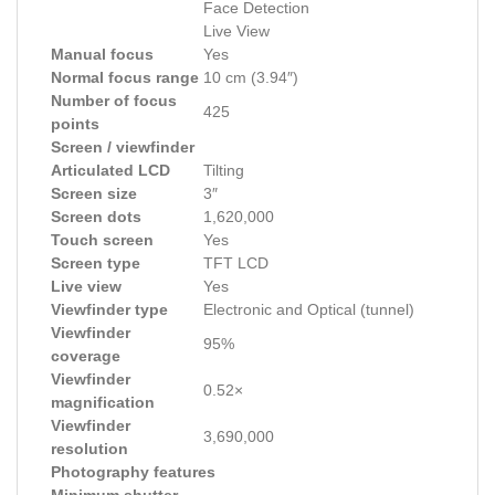
Face Detection
Live View
Manual focus
Yes
Normal focus range
10 cm (3.94″)
Number of focus
425
points
Screen / viewfinder
Articulated LCD
Tilting
Screen size
3″
Screen dots
1,620,000
Touch screen
Yes
Screen type
TFT LCD
Live view
Yes
Viewfinder type
Electronic and Optical (tunnel)
Viewfinder
95%
coverage
Viewfinder
0.52×
magnification
Viewfinder
3,690,000
resolution
Photography features