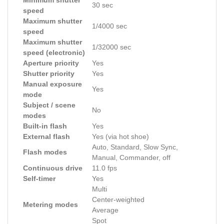
Minimum shutter
30 sec
speed
Maximum shutter
1/4000 sec
speed
Maximum shutter
1/32000 sec
speed (electronic)
Aperture priority
Yes
Shutter priority
Yes
Manual exposure
Yes
mode
Subject / scene
No
modes
Built-in flash
Yes
External flash
Yes (via hot shoe)
Auto, Standard, Slow Sync,
Flash modes
Manual, Commander, off
Continuous drive
11.0 fps
Self-timer
Yes
Multi
Center-weighted
Metering modes
Average
Spot