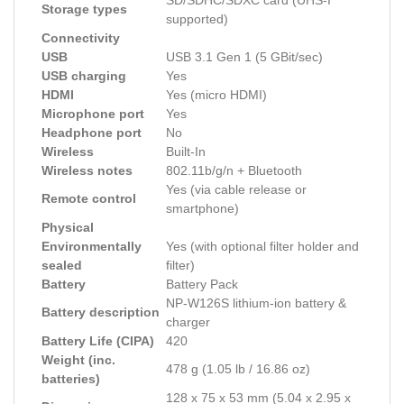
SD/SDHC/SDXC card (UHS-I
Storage types
supported)
Connectivity
USB
USB 3.1 Gen 1 (5 GBit/sec)
USB charging
Yes
HDMI
Yes (micro HDMI)
Microphone port
Yes
Headphone port
No
Wireless
Built-In
Wireless notes
802.11b/g/n + Bluetooth
Yes (via cable release or
Remote control
smartphone)
Physical
Environmentally
Yes (with optional filter holder and
sealed
filter)
Battery
Battery Pack
NP-W126S lithium-ion battery &
Battery description
charger
Battery Life (CIPA)
420
Weight (inc.
478 g (1.05 lb / 16.86 oz)
batteries)
128 x 75 x 53 mm (5.04 x 2.95 x