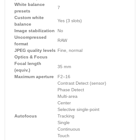
White balance
7
presets
Custom white
Yes (3 slots)
balance
Image stabilization
No
Uncompressed
RAW
format
JPEG quality levels
Fine, normal
Optics & Focus
Focal length
35 mm
(equiv.)
Maximum aperture
F2–16
Contrast Detect (sensor)
Phase Detect
Multi-area
Center
Selective single-point
Autofocus
Tracking
Single
Continuous
Touch