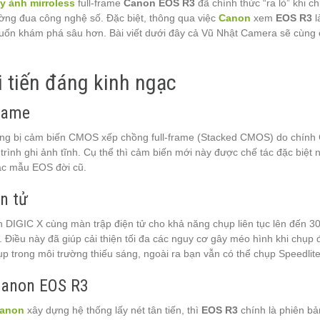
y ảnh mirroless
full-frame
Canon EOS R3
đã chính thức “ra lò” khi 
ng đua công nghệ số. Đặc biệt, thông qua việc
Canon
xem
EOS R3
l
uốn khám phá sâu hơn. Bài viết dưới đây cả Vũ Nhật Camera sẽ cùng cá
 tiến đáng kinh ngạc
rame
ang bị cảm biến CMOS xếp chồng full-frame (Stacked CMOS) do chính C
ình ghi ảnh tĩnh. Cụ thể thì cảm biến mới này được chế tác đặc biệt n
ác mẫu EOS đời cũ.
n tử
 DIGIC X cùng màn trập điện tử cho khả năng chụp liên tục lên đến 30 
. Điều này đã giúp cải thiện tối đa các nguy cơ gây méo hình khi chụ
ụp trong môi trường thiếu sáng, ngoài ra bạn vẫn có thể chụp Speedlit
 Canon EOS R3
anon
xây dựng hệ thống lấy nét tân tiến, thì
EOS R3
chính là phiên bả