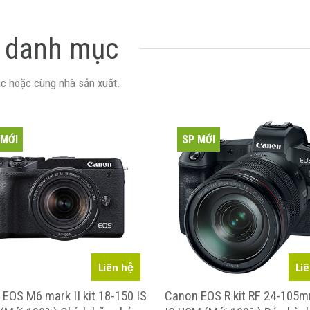
 danh mục
c hoặc cùng nhà sản xuất.
 MỚI
SP MỚI
Liên hệ
Li
EOS M6 mark II kit 18-150 IS
Canon EOS R kit RF 24-105m