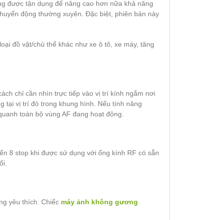
ning được tận dụng để nâng cao hơn nữa khả năng
chuyển động thường xuyên. Đặc biệt, phiên bản này
oại đồ vật/chủ thể khác như xe ô tô, xe máy, tăng
h chỉ cần nhìn trực tiếp vào vị trí kính ngắm nơi
tại vị trí đó trong khung hình. Nếu tính năng
g quanh toàn bộ vùng AF đang hoạt động.
 đến 8 stop khi được sử dụng với ống kính RF có sẵn
ối.
ng yêu thích. Chiếc
máy ảnh không gương