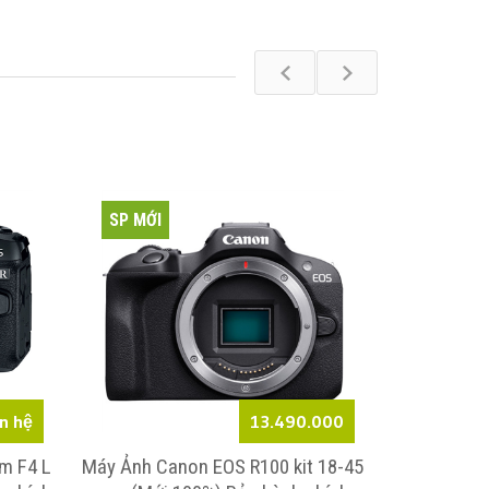
SP MỚI
SP MỚI
ên hệ
13.490.000
m F4 L
Máy Ảnh Canon EOS R100 kit 18-45
Canon EOS 