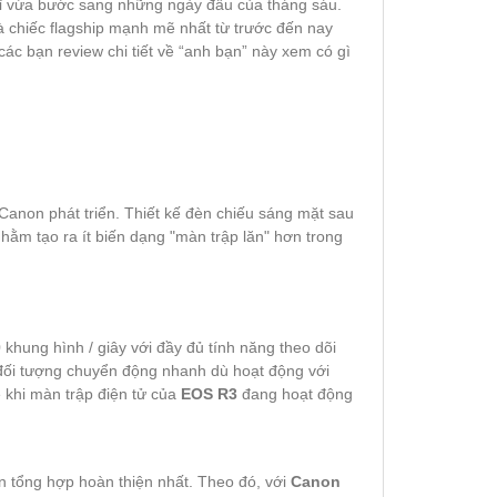
chỉ vừa bước sang những ngày đầu của tháng sáu.
à chiếc flagship mạnh mẽ nhất từ trước đến nay
c bạn review chi tiết về “anh bạn” này xem có gì
anon phát triển. Thiết kế đèn chiếu sáng mặt sau
hằm tạo ra ít biến dạng "màn trập lăn" hơn trong
khung hình / giây với đầy đủ tính năng theo dõi
p đối tượng chuyển động nhanh dù hoạt động với
e khi màn trập điện tử của
EOS R3
đang hoạt động
n tổng hợp hoàn thiện nhất. Theo đó, với
Canon