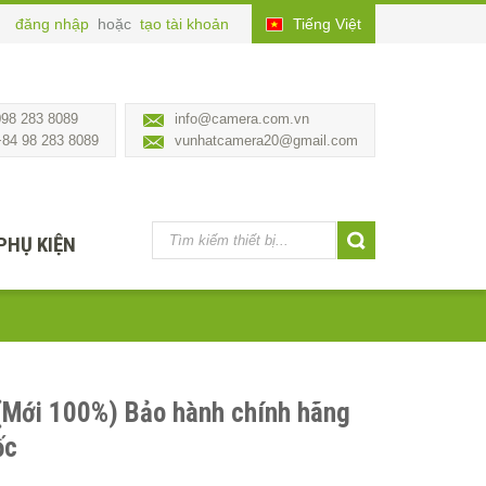
đăng nhập
hoặc
tạo tài khoản
Tiếng Việt
098 283 8089
info@camera.com.vn
+84 98 283 8089
vunhatcamera20@gmail.com
PHỤ KIỆN
(Mới 100%) Bảo hành chính hãng
ốc