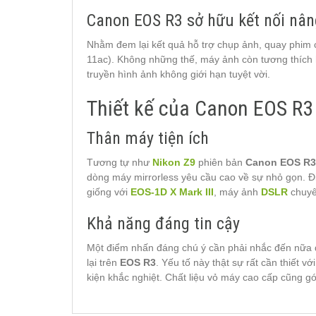
Canon EOS R3 sở hữu kết nối nân
Nhằm đem lại kết quả hỗ trợ chụp ảnh, quay phim 
11ac). Không những thế, máy ảnh còn tương thích h
truyền hình ảnh không giới hạn tuyệt vời.
Thiết kế của Canon EOS R3
Thân máy tiện ích
Tương tự như
Nikon Z9
phiên bản
Canon EOS R3
dòng máy mirrorless yêu cầu cao về sự nhỏ gọn. Đ
giống với
EOS-1D X Mark III
, máy ảnh
DSLR
chuyê
Khả năng đáng tin cậy
Một điểm nhấn đáng chú ý cần phải nhắc đến nữa đ
lại trên
EOS R3
. Yếu tố này thật sự rất cần thiết 
kiện khắc nghiệt. Chất liệu vỏ máy cao cấp cũng g