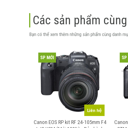
Các sản phẩm cùng
Bạn có thể xem thêm những sản phẩm cùng danh mụ
SP MỚI
SP
2.990.000
Liên hệ
(Mới 100%)
Canon EOS RP kit RF 24-105mm F4
Canon 