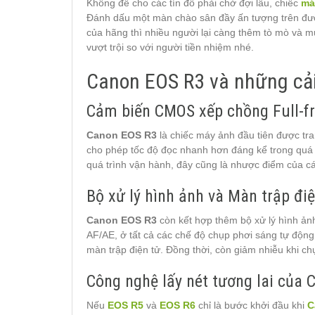
Không để cho các tín đồ phải chờ đợi lâu, chiếc
má
Đánh dấu một màn chào sân đầy ấn tượng trên đườ
của hãng thì nhiều người lại càng thêm tò mò và m
vượt trội so với người tiền nhiệm nhé.
Canon EOS R3 và những cải
Cảm biến CMOS xếp chồng Full-f
Canon EOS R3
là chiếc máy ảnh đầu tiên được tr
cho phép tốc độ đọc nhanh hơn đáng kể trong quá tr
quá trình vận hành, đây cũng là nhược điểm của c
Bộ xử lý hình ảnh và Màn trập điệ
Canon EOS R3
còn kết hợp thêm bộ xử lý hình ảnh
AF/AE, ở tất cả các chế độ chụp phơi sáng tự động
màn trập điện tử. Đồng thời, còn giảm nhiễu khi ch
Công nghệ lấy nét tương lai của
Nếu
EOS R5
và
EOS R6
chỉ là bước khởi đầu khi
C