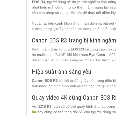
EOS R3
, người dùng sẽ được trải nghiệm khả năng
phát hiện mắt cũng như cơ thể nhằm mang lại hiệu
còn cho phép sử dụng đôi mắt để thay đổi điểm lấy
Ngoài ra, bên cạnh khả năng nhận diện và bắt nét 
cường năng lực lấy nét của nó trong nhiều điều ki
Canon EOS R3 trang bị kính ngắm
Kính ngắm Điện tử của
EOS R3
sẽ cung cấp cho cá
họ muốn bắt đầu AF. Khi kích hoạt Eye Control AF2 
“nhận diện khuôn mặt” cùng với “theo dõi” được kí
Hiệu suất ánh sáng yếu
Canon EOS R3
có thể tự động lấy nét trong điều 
tính năng ổn định hình ảnh quang học, đã giúp ch
Quay video 4K cùng Canon EOS R
Với
EOS R3
, bạn sẽ có thể quay hình ở chất lượn
lật
này cũng có thể theo dõi AF cho người, động vật