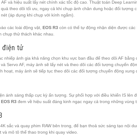
 AF và hiệu suất lấy nét chính xác tốc độ cao. Thuật toán Deep Lear
 quả theo dõi tối ưu, ngay cả khi chụp ảnh chân dung hoặc đối tượng 
 nét (áp dụng khi chụp với kính ngắm).
vào các loài động vật,
EOS R3
còn có thể tự động nhận diện được các l
ện chụp thử thách khác nhau.
 điện tử
c nhiếp ảnh gia khả năng chọn khu vực ban đầu để theo dõi AF bằng các
và Servo AF, máy ảnh sẽ lấy nét và theo dõi các đối tượng chuyển động 
ch hoạt, máy ảnh sẽ tiếp tục theo dõi các đối tượng chuyển động xun
kiện ánh sáng thấp cực kỳ ấn tượng. Sự phối hợp với điều khiển IS lên
o
EOS R3
đem về hiệu suất đáng kinh ngạc ngay cả trong những vùng t
3
g 4K sắc và quay phim RAW bên trong, để bạn thoả sức sáng tạo nội du
 và mô tô thể thao trong khi quay video.