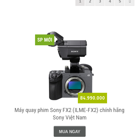
1
2
3
4
5
SP MỚI
84.990.000
Máy quay phim Sony FX2 (ILME-FX2) chính hãng
Sony Việt Nam
MUA NGAY