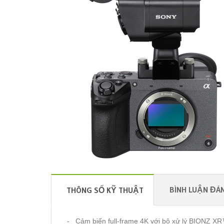
BÌNH LUẬN ĐÁN
THÔNG SỐ KỸ THUẬT
- Cảm biến full-frame 4K với bộ xử lý BIONZ XR