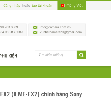
đăng nhập
hoặc
tạo tài khoản
Tiếng Việt
098 283 8089
info@camera.com.vn
+84 98 283 8089
vunhatcamera20@gmail.com
PHỤ KIỆN
 FX2 (ILME-FX2) chính hãng Sony