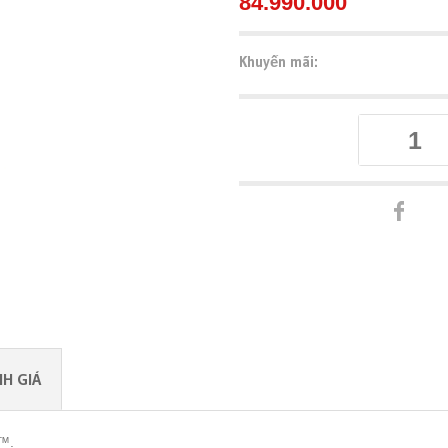
84.990.000
Khuyến mãi:
H GIÁ
™.