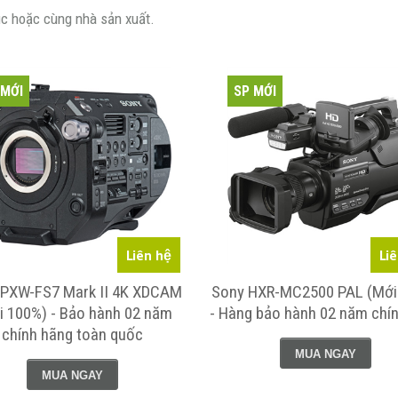
c hoặc cùng nhà sản xuất.
 MỚI
SP MỚI
Liên hệ
Li
 PXW-FS7 Mark II 4K XDCAM
Sony HXR-MC2500 PAL (Mới
i 100%) - Bảo hành 02 năm
- Hàng bảo hành 02 năm chí
chính hãng toàn quốc
MUA NGAY
MUA NGAY