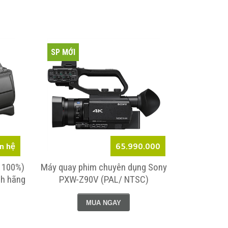
SP MỚI
SP MỚI
ên hệ
65.990.000
 100%)
Máy quay phim chuyên dụng Sony
Sony 
nh hãng
PXW-Z90V (PAL/ NTSC)
Profession
chính hã
MUA NGAY