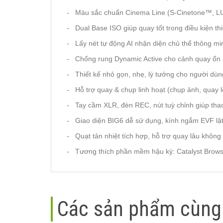
- Màu sắc chuẩn Cinema Line (S-Cinetone™, LUTs
- Dual Base ISO giúp quay tốt trong điều kiện th
- Lấy nét tự động AI nhận diện chủ thể thông mi
- Chống rung Dynamic Active cho cảnh quay ổn 
- Thiết kế nhỏ gọn, nhẹ, lý tưởng cho người dù
- Hỗ trợ quay & chụp linh hoạt (chụp ảnh, quay l
- Tay cầm XLR, đèn REC, nút tuỳ chỉnh giúp tha
- Giao diện BIG6 dễ sử dụng, kính ngắm EVF lậ
- Quạt tản nhiệt tích hợp, hỗ trợ quay lâu không
- Tương thích phần mềm hậu kỳ: Catalyst Browse 
Các sản phẩm cùng