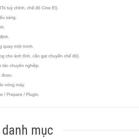
 tuỳ chỉnh, chế độ Cine EI).
iếu sáng.
nh.
định.
ng quay một mình.
og cho ảnh tĩnh, cần gạt chuyển chế độ).
o tác chuyên nghiệp.
t được.
 lo nóng máy.
/ Prepare / Plugin.
 danh mục