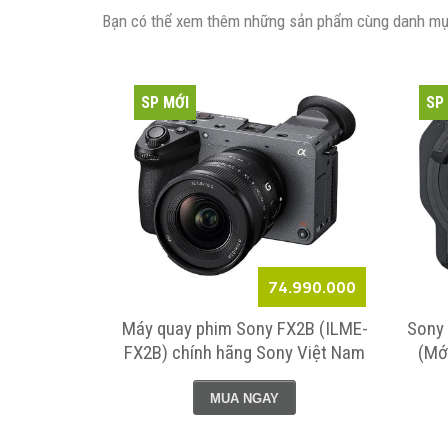
Bạn có thể xem thêm những sản phẩm cùng danh mụ
SP MỚI
SP
Liên hệ
74.990.000
XCAM (Mới
Máy quay phim Sony FX2B (ILME-
Sony
 Năm Chính
FX2B) chính hãng Sony Việt Nam
(Mớ
uốc
MUA NGAY