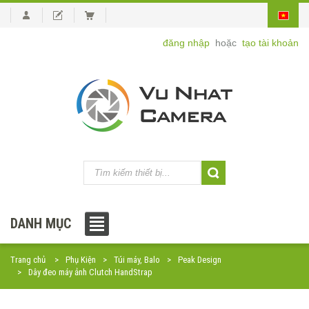
đăng nhập
hoặc
tạo tài khoản
DANH MỤC
Trang chủ
Phụ Kiện
Túi máy, Balo
Peak Design
Dây đeo máy ảnh Clutch HandStrap