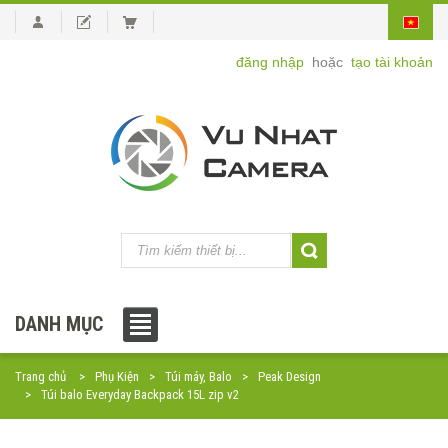
đăng nhập
hoặc
tạo tài khoản
DANH MỤC
Trang chủ
Phụ Kiện
Túi máy, Balo
Peak Design
Túi balo Everyday Backpack 15L zip v2