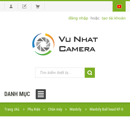
đăng nhập
hoặc
tạo tài khoản
DANH MỤC
Trang chủ
Phụ Kiện
Chân máy
Manbily
Manbily Ball head KF-0