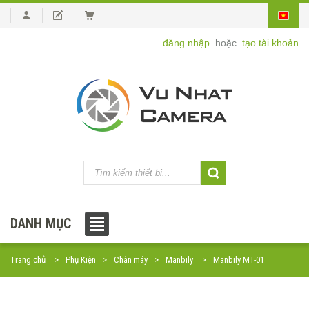
đăng nhập
hoặc
tạo tài khoản
DANH MỤC
Trang chủ
Phụ Kiện
Chân máy
Manbily
Manbily MT-01