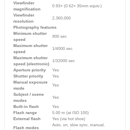
Viewfinder
0.93× (0.62× 35mm equiv.)
magnification
Viewfinder
2,360,000
resolution
Photography features
Minimum shutter
900 sec
speed
Maximum shutter
1/4000 sec
speed
Maximum shutter
1/32000 sec
speed (electronic)
Aperture priority
Yes
Shutter priority
Yes
Manual exposure
Yes
mode
Subject / scene
Yes
modes
Built-in flash
Yes
Flash range
5.00 m (at ISO 100)
External flash
Yes (via hot shoe)
Auto, on, slow sync, manual,
Flash modes