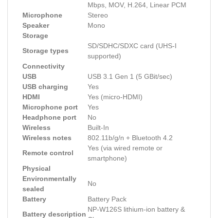
Mbps, MOV, H.264, Linear PCM
Microphone
Stereo
Speaker
Mono
Storage
SD/SDHC/SDXC card (UHS-I
Storage types
supported)
Connectivity
USB
USB 3.1 Gen 1 (5 GBit/sec)
USB charging
Yes
HDMI
Yes (micro-HDMI)
Microphone port
Yes
Headphone port
No
Wireless
Built-In
Wireless notes
802.11b/g/n + Bluetooth 4.2
Yes (via wired remote or
Remote control
smartphone)
Physical
Environmentally
No
sealed
Battery
Battery Pack
NP-W126S lithium-ion battery &
Battery description