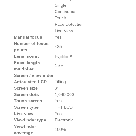
Single
Continuous
Touch
Face Detection
Live View
Manual focus
Yes
Number of focus
425
points
Lens mount
Fujifilm X
Focal length
1.5×
multiplier
Screen / viewfinder
Articulated LCD
Tilting
Screen size
3″
Screen dots
1,040,000
Touch screen
Yes
Screen type
TFT LCD
Live view
Yes
Viewfinder type
Electronic
Viewfinder
100%
coverage