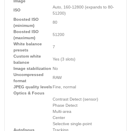
Image
Auto, 160-12800 (expands to 80-
ISO
51200)
Boosted ISO
80
(minimum)
Boosted ISO
51200
(maximum)
White balance
7
presets
Custom white
Yes (3 slots)
balance
Image stabilization
No
Uncompressed
RAW
format
JPEG quality levels
Fine, normal
Optics & Focus
Contrast Detect (sensor)
Phase Detect
Multi-area
Center
Selective single-point
Autofocus
Tracking