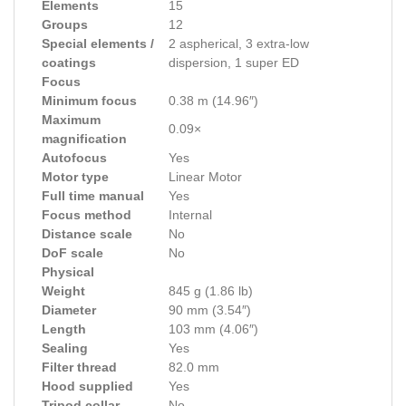
Elements
15
Groups
12
Special elements /
2 aspherical, 3 extra-low
coatings
dispersion, 1 super ED
Focus
Minimum focus
0.38 m (14.96″)
Maximum
0.09×
magnification
Autofocus
Yes
Motor type
Linear Motor
Full time manual
Yes
Focus method
Internal
Distance scale
No
DoF scale
No
Physical
Weight
845 g (1.86 lb)
Diameter
90 mm (3.54″)
Length
103 mm (4.06″)
Sealing
Yes
Filter thread
82.0 mm
Hood supplied
Yes
Tripod collar
No