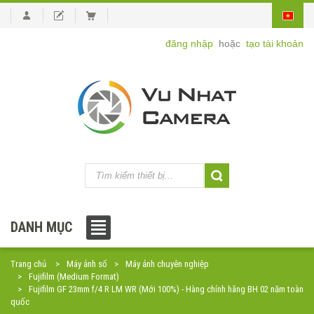
đăng nhập
hoặc
tạo tài khoản
DANH MỤC
Trang chủ
Máy ảnh số
Máy ảnh chuyên nghiệp
Fujifilm (Medium Format)
Fujifilm GF 23mm f/4 R LM WR (Mới 100%) - Hàng chính hãng BH 02 năm toàn
quốc