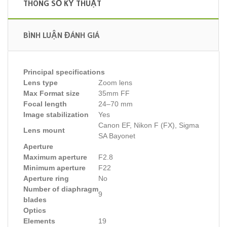
THÔNG SỐ KỸ THUẬT
BÌNH LUẬN ĐÁNH GIÁ
Principal specifications
Lens type
Zoom lens
Max Format size
35mm FF
Focal length
24–70 mm
Image stabilization
Yes
Canon EF, Nikon F (FX), Sigma
Lens mount
SA Bayonet
Aperture
Maximum aperture
F2.8
Minimum aperture
F22
Aperture ring
No
Number of diaphragm
9
blades
Optics
Elements
19