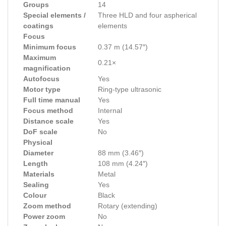
Groups
14
Special elements /
Three HLD and four aspherical
coatings
elements
Focus
Minimum focus
0.37 m (14.57″)
Maximum
0.21×
magnification
Autofocus
Yes
Motor type
Ring-type ultrasonic
Full time manual
Yes
Focus method
Internal
Distance scale
Yes
DoF scale
No
Physical
Diameter
88 mm (3.46″)
Length
108 mm (4.24″)
Materials
Metal
Sealing
Yes
Colour
Black
Zoom method
Rotary (extending)
Power zoom
No