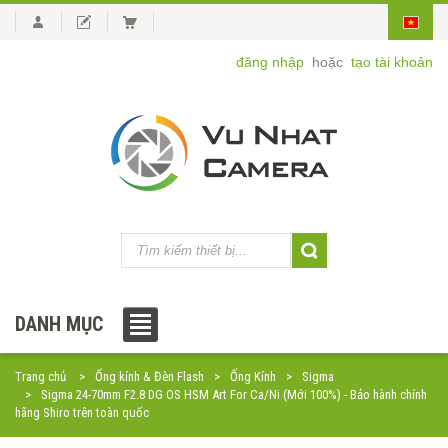
đăng nhập
hoặc
tạo tài khoản
DANH MỤC
Trang chủ
Ống kính & Đèn Flash
Ống Kính
Sigma
Sigma 24-70mm F2.8 DG OS HSM Art For Ca/Ni (Mới 100%) - Bảo hành chính
hãng Shiro trên toàn quốc