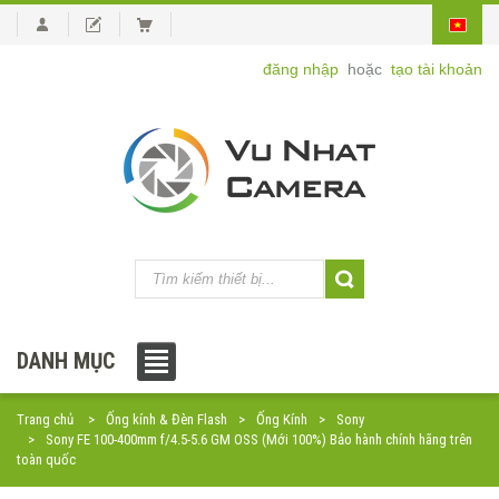
đăng nhập
hoặc
tạo tài khoản
DANH MỤC
Trang chủ
Ống kính & Đèn Flash
Ống Kính
Sony
Sony FE 100-400mm f/4.5-5.6 GM OSS (Mới 100%) Bảo hành chính hãng trên
toàn quốc