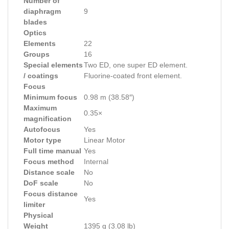
Number of
diaphragm
9
blades
Optics
Elements
22
Groups
16
Special elements
Two ED, one super ED element.
/ coatings
Fluorine-coated front element.
Focus
Minimum focus
0.98 m (38.58″)
Maximum
0.35×
magnification
Autofocus
Yes
Motor type
Linear Motor
Full time manual
Yes
Focus method
Internal
Distance scale
No
DoF scale
No
Focus distance
Yes
limiter
Physical
Weight
1395 g (3.08 lb)