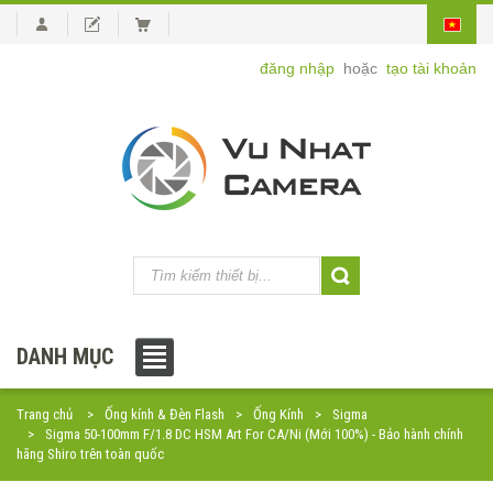
đăng nhập
hoặc
tạo tài khoản
DANH MỤC
Trang chủ
Ống kính & Đèn Flash
Ống Kính
Sigma
Sigma 50-100mm F/1.8 DC HSM Art For CA/Ni (Mới 100%) - Bảo hành chính
hãng Shiro trên toàn quốc