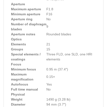
Aperture
Maximum aperture
F1.8
Minimum aperture
F16
Aperture ring
No
Number of diaphragm
9
blades
Aperture notes
Rounded blades
Optics
Elements
21
Groups
15
Special elements /
Three FLD, one SLD, one HRI
coatings
elements
Focus
Minimum focus
0.95 m (37.4″)
Maximum
0.15×
magnification
Autofocus
Yes
Full time manual
No
Physical
Weight
1490 g (3.28 lb)
Diameter
94 mm (3.7″)