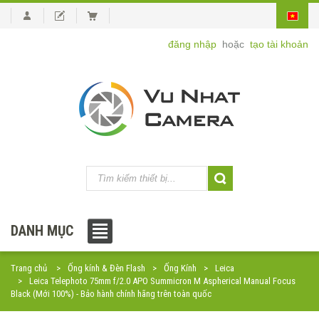
đăng nhập
hoặc
tạo tài khoản
DANH MỤC
Trang chủ
Ống kính & Đèn Flash
Ống Kính
Leica
Leica Telephoto 75mm f/2.0 APO Summicron M Aspherical Manual Focus
Black (Mới 100%) - Bảo hành chính hãng trên toàn quốc