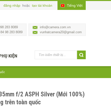
đăng nhập
hoặc
tạo tài khoản
Tiếng Việt
098 283 8089
info@camera.com.vn
+84 98 283 8089
vunhatcamera20@gmail.com
PHỤ KIỆN
quốc
35mm f/2 ASPH Silver (Mới 100%)
g trên toàn quốc