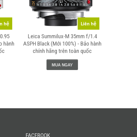
ên hệ
Liên hệ
0.95
Leica Summilux-M 35mm f/1.4
Leica 
ảo hành
ASPH Black (Mới 100%) - Bảo hành
Summilux 
ốc
chính hãng trên toàn quốc
Focus Silve
chính h
MUA NGAY
FACEBOOK