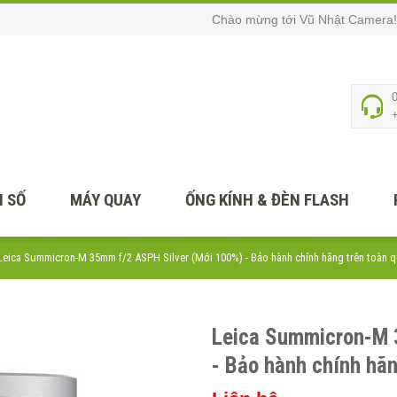
Chào mừng tới Vũ Nhật Camera!
 SỐ
MÁY QUAY
ỐNG KÍNH & ĐÈN FLASH
Leica Summicron-M 35mm f/2 ASPH Silver (Mới 100%) - Bảo hành chính hãng trên toàn 
Leica Summicron-M 
- Bảo hành chính hãn