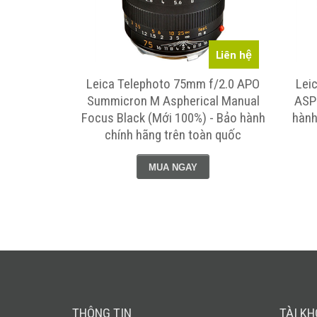
Liên hệ
Liên hệ
m f/1.4
Leica Telephoto 75mm f/2.0 APO
Lei
cal Manual
Summicron M Aspherical Manual
ASP
) - Bảo hành
Focus Black (Mới 100%) - Bảo hành
hành
oàn quốc
chính hãng trên toàn quốc
MUA NGAY
THÔNG TIN
TÀI K