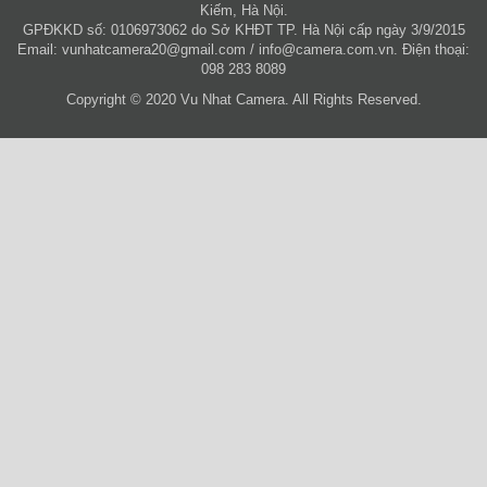
Kiếm, Hà Nội.
GPĐKKD số: 0106973062 do Sở KHĐT TP. Hà Nội cấp ngày 3/9/2015
Email:
vunhatcamera20@gmail.com
/
info@camera.com.vn
. Điện thoại:
098 283 8089
Copyright © 2020 Vu Nhat Camera. All Rights Reserved.