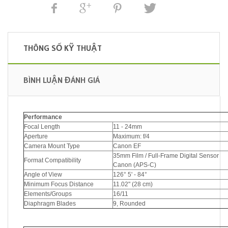
THÔNG SỐ KỸ THUẬT
BÌNH LUẬN ĐÁNH GIÁ
Performance
Focal Length
11 - 24mm
Aperture
Maximum: f/4
Camera Mount Type
Canon EF
35mm Film / Full-Frame Digital Sensor
Format Compatibility
Canon (APS-C)
Angle of View
126° 5' - 84°
Minimum Focus Distance
11.02" (28 cm)
Elements/Groups
16/11
Diaphragm Blades
9, Rounded