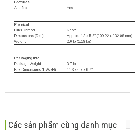
Features
Autofocus
Yes
Physical
Filter Thread
Rear:
Dimensions (DxL)
Approx. 4.3 x 5.2" (109.22 x 132.08 mm)
Weight
2.6 lb (1.18 kg)
Packaging Info
Package Weight
3.7 lb
Box Dimensions (LxWxH)
11.3 x 6.7 x 6.7"
Các sản phẩm cùng danh mục