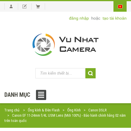
đăng nhập
hoặc
tạo tài khoản
DANH MỤC
Trang chủ
Ống kính & Đèn Flash
Ống Kính
Canon DSLR
Canon EF 11-24mm f/4L USM Lens (Mới 100%) - Bảo hành chính hãng 02 năm
trên toàn quốc