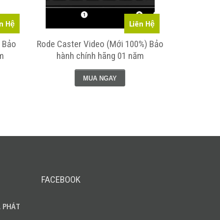
n Hệ
Liên Hệ
 Bảo
Rode Caster Video (Mới 100%) Bảo
Rode NT-US
m
hành chính hãng 01 năm
hành 
MUA NGAY
FACEBOOK
 PHÁT