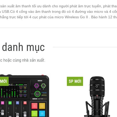
ản xuất âm thanh tối ưu dành cho người phát âm trực tuyến, phát than
 USB.Có 4 cổng vào âm thanh trong đó có 4 đường vào micro và 4 cổng
hẳng trực tiếp tới 4 cục phát của micro Wireless Go II . Bảo hành 12 th
 danh mục
c hoặc cùng nhà sản xuất.
 MỚI
SP MỚI