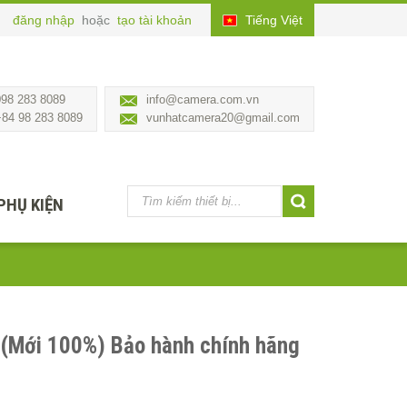
đăng nhập
hoặc
tạo tài khoản
Tiếng Việt
098 283 8089
info@camera.com.vn
+84 98 283 8089
vunhatcamera20@gmail.com
PHỤ KIỆN
(Mới 100%) Bảo hành chính hãng