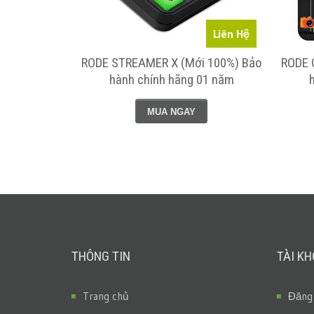
Liên Hệ
Liên Hệ
eoMic GO II
RODE STREAMER X (Mới 100%) Bảo
RODE 
hính hãng 01
hành chính hãng 01 năm
MUA NGAY
THÔNG TIN
TÀI K
Trang chủ
Đăng