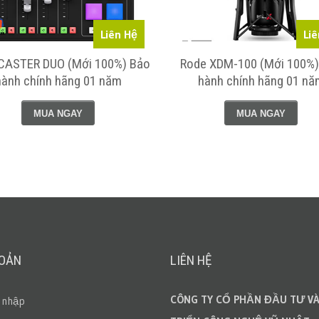
Liên Hệ
Liê
CASTER DUO (Mới 100%) Bảo
Rode XDM-100 (Mới 100%)
hành chính hãng 01 năm
hành chính hãng 01 nă
MUA NGAY
MUA NGAY
HOẢN
LIÊN HỆ
CÔNG TY CỔ PHẦN ĐẦU TƯ VÀ
 nhập