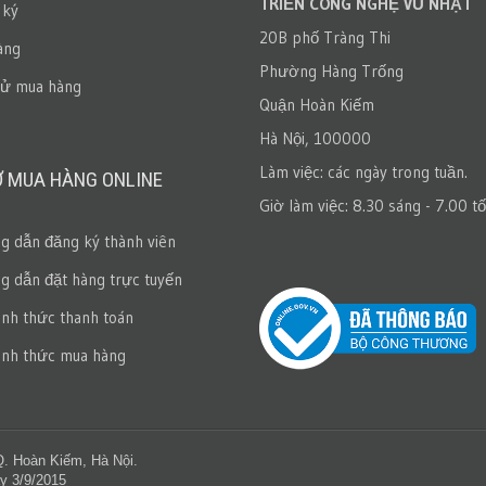
TRIỂN CÔNG NGHỆ VŨ NHẬT
 ký
20B phố Tràng Thi
àng
Phường Hàng Trống
sử mua hàng
Quận Hoàn Kiếm
Hà Nội, 100000
Làm việc: các ngày trong tuần.
Ợ MUA HÀNG ONLINE
Giờ làm việc: 8.30 sáng - 7.00 tố
 dẫn đăng ký thành viên
 dẫn đặt hàng trực tuyến
ình thức thanh toán
ình thức mua hàng
Q. Hoàn Kiếm, Hà Nội.
y 3/9/2015