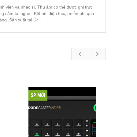
h viên và nhạc sĩ. Thu âm có thể được ghi trực
 cắm tai nghe . Kết nối điện thoại miễn phí qua
áng .Sản xuất tại Úc .
SP MỚI
SP MỚI