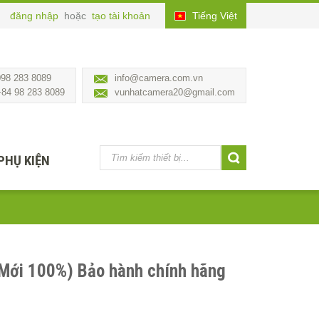
đăng nhập
hoặc
tạo tài khoản
Tiếng Việt
098 283 8089
info@camera.com.vn
+84 98 283 8089
vunhatcamera20@gmail.com
PHỤ KIỆN
ới 100%) Bảo hành chính hãng