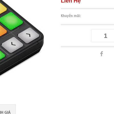
Liên Hệ
Khuyến mãi:
H GIÁ