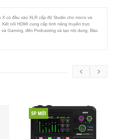
am X có đầu vào XLR cấp độ Studio cho micro và
 Kết nối HDMI cung cấp tính năng truyền trực
m và Gaming, đến Podcasting và tạo nội dung. Bảo
SP MỚI
SP MỚI