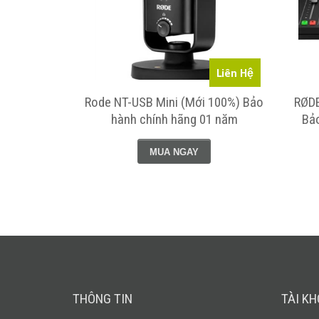
Liên Hệ
Liên Hệ
100%) Bảo
Rode NT-USB Mini (Mới 100%) Bảo
RØDE
01 năm
hành chính hãng 01 năm
Bả
MUA NGAY
THÔNG TIN
TÀI K