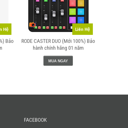
n Hệ
Liên Hệ
0%) Bảo
RODE CASTER DUO (Mới 100%) Bảo
Microphone
m
hành chính hãng 01 năm
(Mới 100%) 
MUA NGAY
FACEBOOK