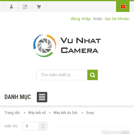
đăng nhập
hoặc
tạo tài khoản
DANH MỤC
Trang chủ
Máy ảnh số
Máy ảnh du lịch
Sony
hiển thị:
9