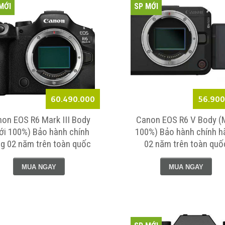
MỚI
SP MỚI
60.490.000
56.900
Ricoh GR 
on EOS R6 Mark III Body
Canon EOS R6 V Body (
100 % ) -
ới 100%) Bảo hành chính
100%) Bảo hành chính h
chính h
g 02 năm trên toàn quốc
02 năm trên toàn quố
toàn quô
Liên Hệ
MUA NGAY
MUA NGAY
Ricoh GR
Edition (
Bảo hàn
hãng 01 
quốc