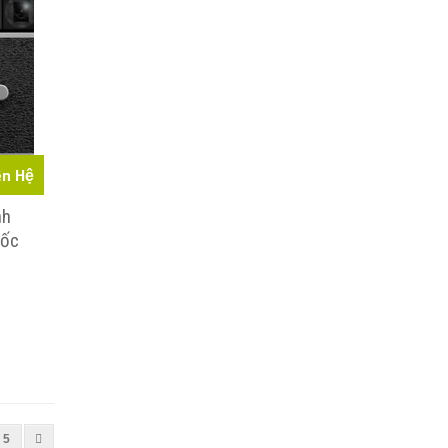
ên Hệ
nh
uốc
5