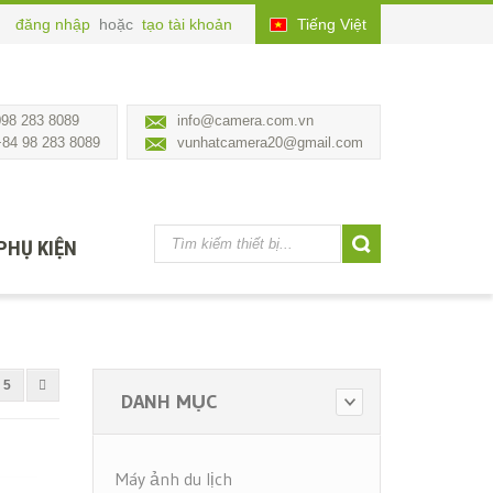
đăng nhập
hoặc
tạo tài khoản
Tiếng Việt
098 283 8089
info@camera.com.vn
+84 98 283 8089
vunhatcamera20@gmail.com
PHỤ KIỆN
5
DANH MỤC
Máy ảnh du lịch