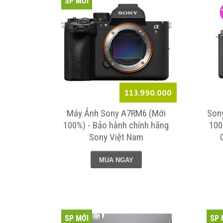
SP MỚI
113.990.000
Máy Ảnh Sony A7RM6 (Mới
Son
100%) - Bảo hành chính hãng
100
Sony Việt Nam
MUA NGAY
SP MỚI
SP 