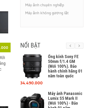
Máy ảnh chuyên nghiệp
Máy ảnh không gương lật
NỔI BẬT
.000
III X ( Mới
Ống kính Sony FE
Mới
 Bảo hành
50mm f/1.4 GM
ãng
ãng 01 năm
(Mới 100%). Bảo
c
́c
hành chính hãng 01
năm toàn quốc
34.490.000
 IIIx Urban
 Mới 100% )
Máy ảnh Panasonic
h chính
Lumix S5 Mark II
năm toàn
(Mới 100%) - Bảo
hành 01 năm