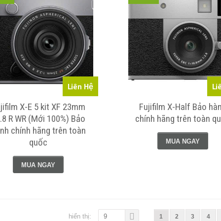
Liên Hệ
Li
jifilm X-E 5 kit XF 23mm
Fujifilm X-Half Bảo hà
.8 R WR (Mới 100%) Bảo
chính hãng trên toàn q
nh chính hãng trên toàn
quốc
MUA NGAY
MUA NGAY
hiển thị:
9
1
2
3
4