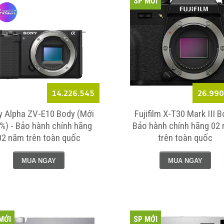
SP MỚI
Liên Hệ
Leica Q3
% ) Bảo 
tháng
Liên Hệ
14.226.545
26.990
y Alpha ZV-E10 Body (Mới
Fujifilm X-T30 Mark III 
%) - Bảo hành chính hãng
Bảo hành chính hãng 02
02 năm trên toàn quốc
trên toàn quốc
MUA NGAY
MUA NGAY
MỚI
SP MỚI