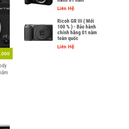
Liên Hệ
Liên Hệ
 ( Mới 100
Ricoh GR III ( Mới
hành 06
100 % ) - Bảo hành
chính hãng 01 năm
toàn quốc
Liên Hệ
.000
Body
 năm