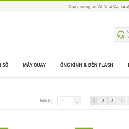
Chào mừng tới Vũ Nhật Camera!
 SỐ
MÁY QUAY
ỐNG KÍNH & ĐÈN FLASH
hiển thị:
9
1
2
3
4