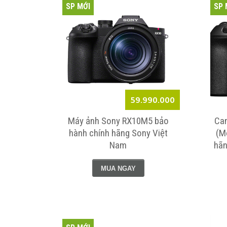
SP MỚI
SP 
59.990.000
Máy ảnh Sony RX10M5 bảo
Can
hành chính hãng Sony Việt
(M
Nam
hãn
MUA NGAY