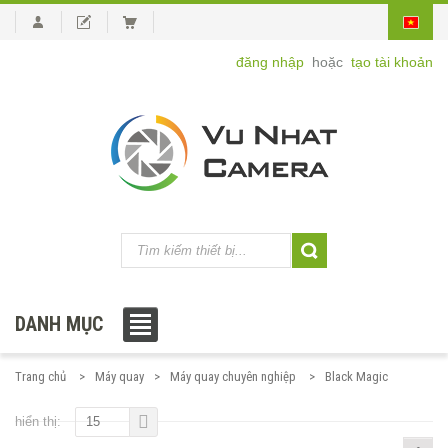
đăng nhập
hoặc
tạo tài khoản
DANH MỤC
Trang chủ
Máy quay
Máy quay chuyên nghiệp
Black Magic
hiển thị:
15