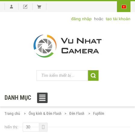
đăng nhập
hoặc
tạo tài khoản
DANH MỤC
Trang chủ
Ống kính & Đèn Flash
Đèn Flash
Fujifilm
hiển thị:
30