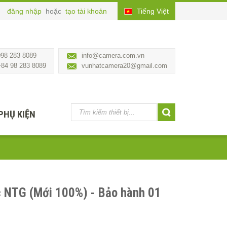
đăng nhập
hoặc
tạo tài khoản
Tiếng Việt
098 283 8089
info@camera.com.vn
+84 98 283 8089
vunhatcamera20@gmail.com
PHỤ KIỆN
 NTG (Mới 100%) - Bảo hành 01