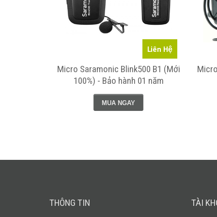
5,790,000
Liên Hệ
 500 Pro B2
Micro Saramonic Blink500 B1 (Mới
Micr
 chính hãng
100%) - Bảo hành 01 năm
MUA NGAY
THÔNG TIN
TÀI K