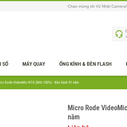
Chào mừng tới Vũ Nhật Camera!
 SỐ
MÁY QUAY
ỐNG KÍNH & ĐÈN FLASH
cro Rode VideoMic NTG (Mới 100%) - Bảo hành 01 năm
Micro Rode VideoMic
năm