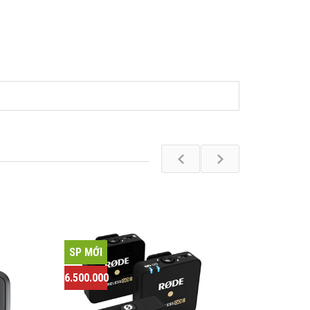
SP MỚI
6.500.000