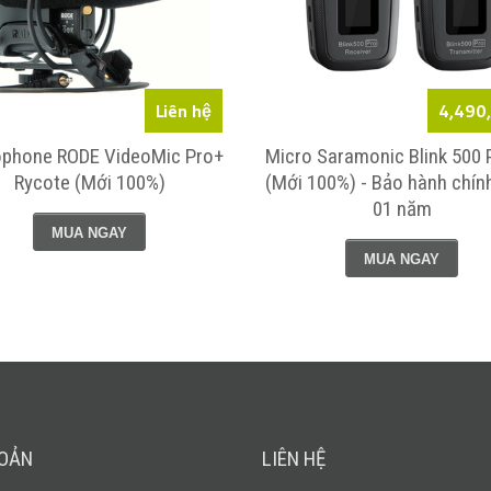
Liên hệ
4,490
ophone RODE VideoMic Pro+
Micro Saramonic Blink 500 
Rycote (Mới 100%)
(Mới 100%) - Bảo hành chín
01 năm
MUA NGAY
MUA NGAY
HOẢN
LIÊN HỆ