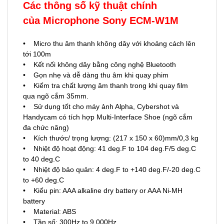
Các thông số kỹ thuật chính
của
Microphone Sony ECM-W1M
• Micro thu âm thanh không dây với khoảng cách lên
tới 100m
• Kết nối không dây bằng công nghệ Bluetooth
• Gọn nhẹ và dễ dàng thu âm khi quay phim
• Kiểm tra chất lượng âm thanh trong khi quay film
qua ngõ cắm 35mm.
• Sử dụng tốt cho máy ảnh Alpha, Cybershot và
Handycam có tích hợp Multi-Interface Shoe (ngõ cắm
đa chức năng)
• Kích thước/ trọng lượng: (217 x 150 x 60)mm/0,3 kg
• Nhiệt độ hoạt động: 41 deg.F to 104 deg.F/5 deg.C
to 40 deg.C
• Nhiệt độ bảo quản: 4 deg.F to +140 deg.F/-20 deg.C
to +60 deg.C
• Kiểu pin: AAA alkaline dry battery or AAA Ni-MH
battery
• Material: ABS
• Tần số: 300Hz to 9,000Hz