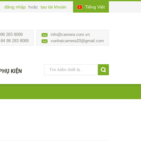
đăng nhập
hoặc
tạo tài khoản
Tiếng Việt
098 283 8089
info@camera.com.vn
+84 98 283 8089
vunhatcamera20@gmail.com
PHỤ KIỆN