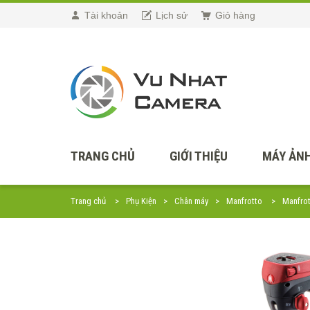
Tài khoản
Lịch sử
Giỏ hàng
TRANG CHỦ
GIỚI THIỆU
MÁY ẢNH
Trang chủ
Phụ Kiện
Chân máy
Manfrotto
Manfrot