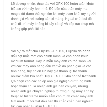
Lẽ đương nhiên, thao tác với GFX 100 hoàn toàn khác
biệt so với máy ảnh nhỏ. Độ bền của thân máy mạ
magie đã được thử nghiệm khi máy trượt khỏi tay người
đánh giá và rơi xuống sàn xi măng. Ngoài chút bụi dễ
chùi đi, thì máy không bị xây xát gì và tiếp tục chụp mà
không gặp phải lỗi nào.
Với sự ra mắt của Fujifilm GFX 100, Fujifilm đã đánh
dấu cột mốc mới cho chính mình và cho phân khúc
medium format. Đây là mẫu máy ảnh có thể sánh vai
với các máy ảnh hàng đầu xét về độ phân giải và các
tính năng, tuy nhiên lúc này giá thành lại trở thành
nhược điểm lớn nhất. Tuy GFX 100 khó có thể trở thành
lựa chọn cho các nhiếp ảnh gia nghiệp dư trung bình
hoặc thậm chí là nhiếp ảnh gia bán chuyên, nhưng
nhiếp ảnh gia chuyên nghiệp thường dùng máy ảnh kỹ
thuật số full frame muốn sắm cho mình chiếc máy ảnh
film medium format đầu tiên thì chắc chắn nên nghiêm
túc cân nhắc Fujifilm GFX 100.