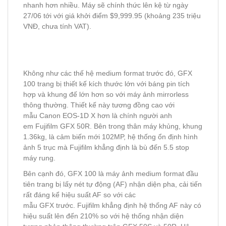
nhanh hơn nhiều. Máy sẽ chính thức lên kệ từ ngày
27/06 tới với giá khởi điểm $9,999.95 (khoảng 235 triệu
VNĐ, chưa tính VAT).
Không như các thế hệ medium format trước đó, GFX
100 trang bị thiết kế kích thước lớn với báng pin tích
hợp và khung đế lớn hơn so với máy ảnh mirrorless
thông thường. Thiết kế này tương đồng cao với
mẫu Canon EOS-1D X hơn là chính người anh
em Fujifilm GFX 50R. Bên trong thân máy khủng, khung
1.36kg, là cảm biến mới 102MP, hệ thống ổn định hình
ảnh 5 trục mà Fujifilm khẳng định là bù đến 5.5 stop
máy rung.
Bên cạnh đó, GFX 100 là máy ảnh medium format đầu
tiên trang bị lấy nét tự động (AF) nhận diện pha, cải tiến
rất đáng kể hiệu suất AF so với các
mẫu GFX trước. Fujifilm khẳng định hệ thống AF này có
hiệu suất lên đến 210% so với hệ thống nhận diện