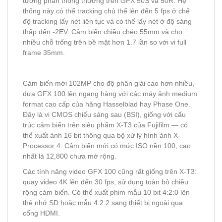
tương phản thông thường trên GFX 50S và 50R. Hệ
thống này có thể tracking chủ thể lên đến 5 fps ở chế
độ tracking lấy nét liên tục và có thể lấy nét ở độ sáng
thấp đến -2EV. Cảm biến chiều chéo 55mm và cho
nhiều chỗ trống trên bề mặt hơn 1.7 lần so với vi full
frame 35mm.
Cảm biến mới 102MP cho độ phân giải cao hơn nhiều,
đưa GFX 100 lên ngang hàng với các máy ảnh medium
format cao cấp của hãng Hasselblad hay Phase One.
Đây là vi CMOS chiếu sáng sau (BSI), giống với cấu
trúc cảm biến trên siêu phẩm X-T3 của Fujifilm — có
thể xuất ảnh 16 bit thông qua bộ xử lý hình ảnh X-
Processor 4. Cảm biến mới có mức ISO nền 100, cao
nhất là 12,800 chưa mở rộng.
Các tính năng video GFX 100 cũng rất giống trên X-T3:
quay video 4K lên đến 30 fps, sử dụng toàn bộ chiều
rộng cảm biến. Có thể xuất phim mẫu 10 bit 4:2:0 lên
thẻ nhớ SD hoặc mẫu 4:2:2 sang thiết bị ngoài qua
cổng HDMI.