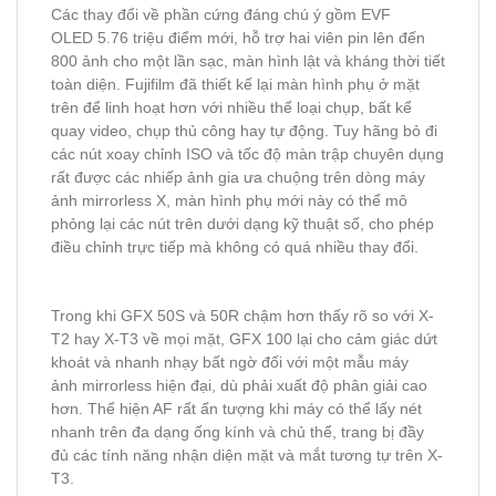
Các thay đổi về phần cứng đáng chú ý gồm EVF
OLED 5.76 triệu điểm mới, hỗ trợ hai viên pin lên đến
800 ảnh cho một lần sạc, màn hình lật và kháng thời tiết
toàn diện. Fujifilm đã thiết kế lại màn hình phụ ở mặt
trên để linh hoạt hơn với nhiều thể loại chụp, bất kể
quay video, chụp thủ công hay tự động. Tuy hãng bỏ đi
các nút xoay chỉnh ISO và tốc độ màn trập chuyên dụng
rất được các nhiếp ảnh gia ưa chuộng trên dòng máy
ảnh mirrorless X, màn hình phụ mới này có thể mô
phỏng lại các nút trên dưới dạng kỹ thuật số, cho phép
điều chỉnh trực tiếp mà không có quá nhiều thay đổi.
Trong khi GFX 50S và 50R chậm hơn thấy rõ so với X-
T2 hay X-T3 về mọi mặt, GFX 100 lại cho cảm giác dứt
khoát và nhanh nhạy bất ngờ đối với một mẫu máy
ảnh mirrorless hiện đại, dù phải xuất độ phân giải cao
hơn. Thể hiện AF rất ấn tượng khi máy có thể lấy nét
nhanh trên đa dạng ống kính và chủ thể, trang bị đầy
đủ các tính năng nhận diện mặt và mắt tương tự trên X-
T3.