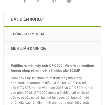
ĐẶC ĐIỂM NỔI BẬT
THÔNG SỐ KỸ THUẬT
BÌNH LUẬN ĐÁNH GIÁ
Fujifilm ra mắt máy ảnh GFX 100: Mirrorless medium
format chụp nhanh với độ phân giải 102MP
Hôm nay Fujifilm chính thức trình làng mẫu máy
ảnh medium format kế tiếp, GFX 100. GFX 100 nối
tiếp GFX 50S ra mắt vào năm 2016 và GFX 50R ra mắt
vào năm 2018. GFX 100 được giới thiệu với nhiều cải
tiến vượt bậc so với hai thế hệ trước đó, bao gồm độ
phân giải cao, ổn định hình ảnh trong máy, hiệu suất