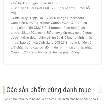
- Hỗ trợ không gian màu ACES
- Tích hợp Dual Pixel CMOS AF (chỉ ngàm EF mới hỗ
trợ)
- Chip xử lý: Triple DIG!C DV 5 Image Processors
Cảm biển 5.9K Full-frame: Canon EOS C700 FF sử
dụng cảm biến CMOS Full-frame thế hệ mới (kích
thước: 38.1 x20.1 mm). Điều này giúp máy có thể quay
được những đoạn phim với nhiều tỉ lệ khung hình khác
nhau, bao gồm cả định dạng DCI 17:9, trong khi đó vẫn
giữ chất lượng cao với độ nhiễu hình (noise) thấp nhất.
Canon EOS C700 FF có dải tương phản động
Các sản phẩm cùng danh mục
Bạn có thể xem thêm những sản phẩm cùng danh mục hoặc cùng nhà sản xuất.