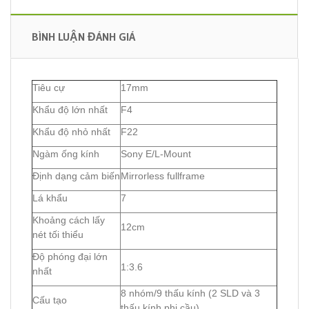
BÌNH LUẬN ĐÁNH GIÁ
Tiêu cự
17mm
Khẩu độ lớn nhất
F4
Khẩu độ nhỏ nhất
F22
Ngàm ống kính
Sony E/L-Mount
Định dạng cảm biến
Mirrorless fullframe
Lá khẩu
7
Khoảng cách lấy
12cm
nét tối thiểu
Độ phóng đại lớn
1:3.6
nhất
8 nhóm/9 thấu kính (2 SLD và 3
Cấu tạo
thấu kính phi cầu)