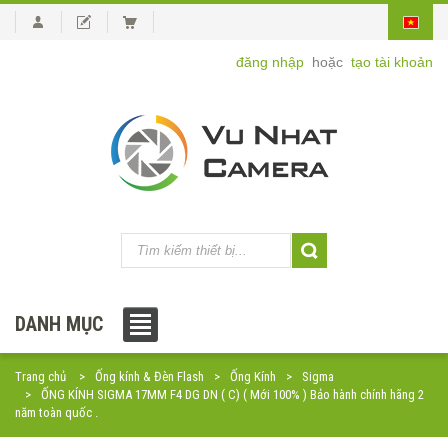
đăng nhập
hoặc
tạo tài khoản
DANH MỤC
Trang chủ
Ống kính & Đèn Flash
Ống Kính
Sigma
ỐNG KÍNH SIGMA 17MM F4 DG DN ( C) ( Mới 100% ) Bảo hành chính hãng 2
năm toàn quốc .