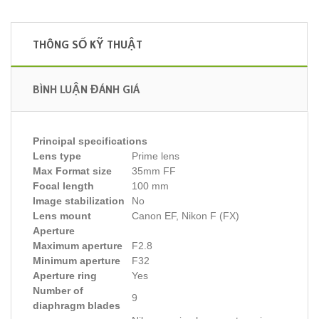
THÔNG SỐ KỸ THUẬT
BÌNH LUẬN ĐÁNH GIÁ
Principal specifications
Lens type
Prime lens
Max Format size
35mm FF
Focal length
100 mm
Image stabilization
No
Lens mount
Canon EF, Nikon F (FX)
Aperture
Maximum aperture
F2.8
Minimum aperture
F32
Aperture ring
Yes
Number of
9
diaphragm blades