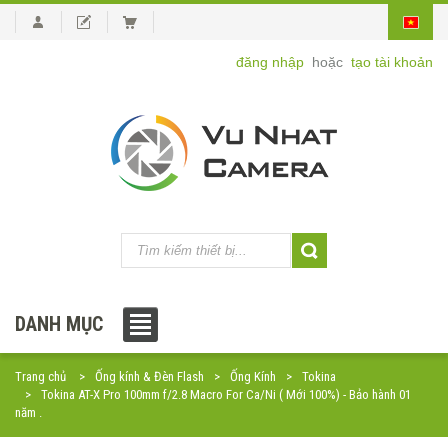
đăng nhập
hoặc
tạo tài khoản
DANH MỤC
Trang chủ
Ống kính & Đèn Flash
Ống Kính
Tokina
Tokina AT-X Pro 100mm f/2.8 Macro For Ca/Ni ( Mới 100%) - Bảo hành 01
năm .