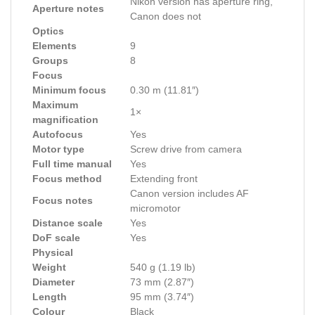
Nikon version has aperture ring,
Aperture notes
Canon does not
Optics
Elements
9
Groups
8
Focus
Minimum focus
0.30 m (11.81″)
Maximum
1×
magnification
Autofocus
Yes
Motor type
Screw drive from camera
Full time manual
Yes
Focus method
Extending front
Canon version includes AF
Focus notes
micromotor
Distance scale
Yes
DoF scale
Yes
Physical
Weight
540 g (1.19 lb)
Diameter
73 mm (2.87″)
Length
95 mm (3.74″)
Colour
Black