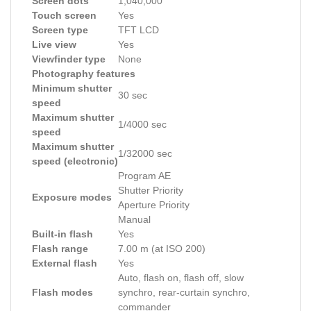
Screen dots
1,040,000
Touch screen
Yes
Screen type
TFT LCD
Live view
Yes
Viewfinder type
None
Photography features
Minimum shutter
30 sec
speed
Maximum shutter
1/4000 sec
speed
Maximum shutter
1/32000 sec
speed (electronic)
Program AE
Shutter Priority
Exposure modes
Aperture Priority
Manual
Built-in flash
Yes
Flash range
7.00 m (at ISO 200)
External flash
Yes
Auto, flash on, flash off, slow
Flash modes
synchro, rear-curtain synchro,
commander