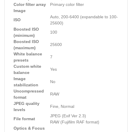
Color filter array
Primary color filter
Image
Auto, 200-6400 (expandable to 100-
ISO
25600)
Boosted ISO
100
(minimum)
Boosted ISO
25600
(maximum)
White balance
7
presets
Custom white
Yes
balance
Image
No
stabilization
Uncompressed
RAW
format
JPEG quality
Fine, Normal
levels
JPEG (Exif Ver 2.3)
File format
RAW (Fujifilm RAF format)
Optics & Focus