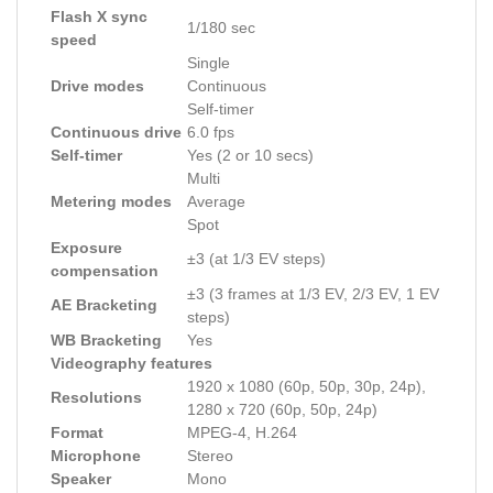
Flash X sync
1/180 sec
speed
Single
Drive modes
Continuous
Self-timer
Continuous drive
6.0 fps
Self-timer
Yes (2 or 10 secs)
Multi
Metering modes
Average
Spot
Exposure
±3 (at 1/3 EV steps)
compensation
±3 (3 frames at 1/3 EV, 2/3 EV, 1 EV
AE Bracketing
steps)
WB Bracketing
Yes
Videography features
1920 x 1080 (60p, 50p, 30p, 24p),
Resolutions
1280 x 720 (60p, 50p, 24p)
Format
MPEG-4, H.264
Microphone
Stereo
Speaker
Mono