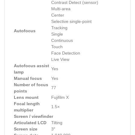
Contrast Detect (sensor)
Multi-area
Center
Selective single-point
Tracking
Autofocus
Single
Continuous
Touch
Face Detection
Live View
Autofocus assist
Yes
lamp
Manual focus
Yes
Number of focus
77
points
Lens mount
Fujifilm X
Focal length
1.5×
multiplier
Screen / viewfinder
Articulated LCD
Tilting
Screen size
3″