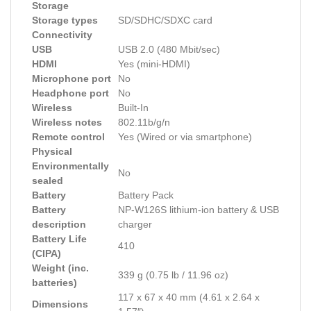
Storage
Storage types
SD/SDHC/SDXC card
Connectivity
USB
USB 2.0 (480 Mbit/sec)
HDMI
Yes (mini-HDMI)
Microphone port
No
Headphone port
No
Wireless
Built-In
Wireless notes
802.11b/g/n
Remote control
Yes (Wired or via smartphone)
Physical
Environmentally
No
sealed
Battery
Battery Pack
Battery
NP-W126S lithium-ion battery & USB
description
charger
Battery Life
410
(CIPA)
Weight (inc.
339 g (0.75 lb / 11.96 oz)
batteries)
117 x 67 x 40 mm (4.61 x 2.64 x
Dimensions