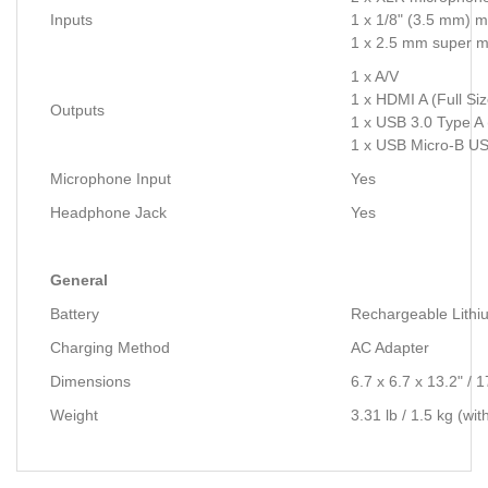
Inputs
1 x 1/8" (3.5 mm) m
1 x 2.5 mm super mi
1 x A/V
1 x HDMI A (Full Si
Outputs
1 x USB 3.0 Type A
1 x USB Micro-B US
Microphone Input
Yes
Headphone Jack
Yes
General
Battery
Rechargeable Lithi
Charging Method
AC Adapter
Dimensions
6.7 x 6.7 x 13.2" / 
Weight
3.31 lb / 1.5 kg (wi