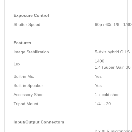
Exposure Control
Shutter Speed
60p / 60i: 1/8 - 1/
Features
Image Stabilization
5-Axis hybrid O.I.S.
1400
Lux
1.4 (Super Gain 30 
Built-in Mic
Yes
Built-in Speaker
Yes
Accessory Shoe
1 x cold shoe
Tripod Mount
1/4" - 20
Input/Output Connectors
2 x XLR microphon