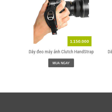
6.450.000
1.150.000
pack 20L zip
Dây đeo máy ảnh Clutch HandStrap
Dâ
MUA NGAY