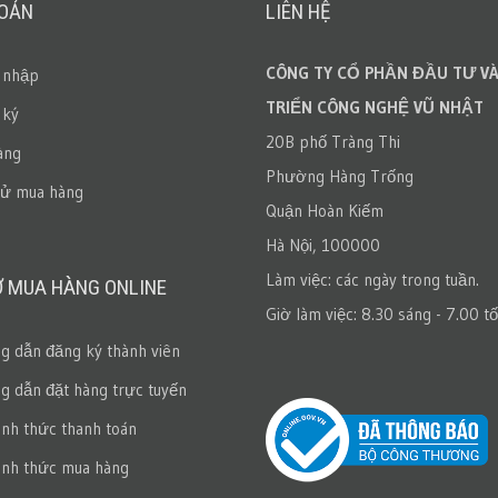
HOẢN
LIÊN HỆ
CÔNG TY CỔ PHẦN ĐẦU TƯ VÀ
 nhập
TRIỂN CÔNG NGHỆ VŨ NHẬT
 ký
20B phố Tràng Thi
àng
Phường Hàng Trống
sử mua hàng
Quận Hoàn Kiếm
Hà Nội, 100000
Làm việc: các ngày trong tuần.
Ợ MUA HÀNG ONLINE
Giờ làm việc: 8.30 sáng - 7.00 tố
 dẫn đăng ký thành viên
 dẫn đặt hàng trực tuyến
ình thức thanh toán
ình thức mua hàng