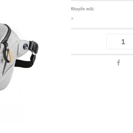
Khuyến mãi:
>