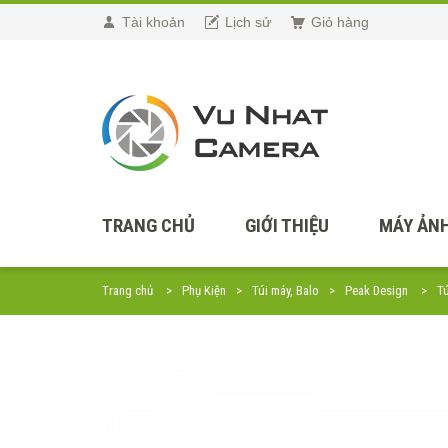
Tài khoản
Lịch sử
Giỏ hàng
TRANG CHỦ
GIỚI THIỆU
MÁY ẢNH
Trang chủ
Phụ Kiện
Túi máy, Balo
Peak Design
Tú