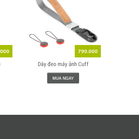
.000
790.000
e
Dây đeo máy ảnh Cuff
Túi đeo c
MUA NGAY