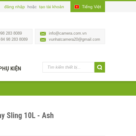
đăng nhập
hoặc
tạo tài khoản
Tiếng Việt
098 283 8089
info@camera.com.vn
+84 98 283 8089
vunhatcamera20@gmail.com
PHỤ KIỆN
y Sling 10L - Ash