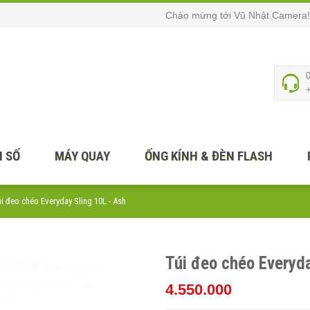
Chào mừng tới Vũ Nhật Camera!
 SỐ
MÁY QUAY
ỐNG KÍNH & ĐÈN FLASH
i đeo chéo Everyday Sling 10L - Ash
Túi đeo chéo Everyda
4.550.000