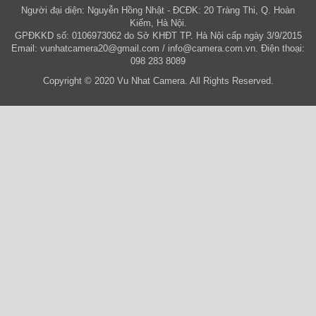
Người đại diện: Nguyễn Hồng Nhật - ĐCĐK: 20 Tràng Thi, Q. Hoàn
Kiếm, Hà Nội.
GPĐKKD số: 0106973062 do Sở KHĐT TP. Hà Nội cấp ngày 3/9/2015
Email:
vunhatcamera20@gmail.com
/
info@camera.com.vn
. Điện thoại:
098 283 8089
Copyright © 2020 Vu Nhat Camera. All Rights Reserved.