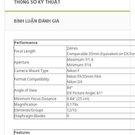
THÔNG SỐ KỸ THUẬT
BÌNH LUẬN ĐÁNH GIÁ
Performance
24mm
Focal Length
Comparable 35mm Equivalent on DX For
Maximum: f/1.4
Aperture
Minimum: f/16
Camera Mount Type
Nikon F
Nikon FX/35mm Film
Format Compatibility
Nikon DX
84°
Angle of View
DX Picture Angle: 61°
Minimum Focus Distance
9.84" (25 cm)
Magnification
0.179x
Elements/Groups
12/10
Diaphragm Blades
9
Features