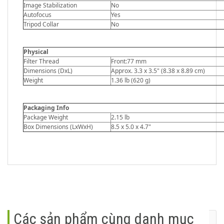
Image Stabilization
No
Autofocus
Yes
Tripod Collar
No
Physical
Filter Thread
Front:77 mm
Dimensions (DxL)
Approx. 3.3 x 3.5" (8.38 x 8.89 cm)
Weight
1.36 lb (620 g)
Packaging Info
Package Weight
2.15 lb
Box Dimensions (LxWxH)
8.5 x 5.0 x 4.7"
Các sản phẩm cùng danh mục