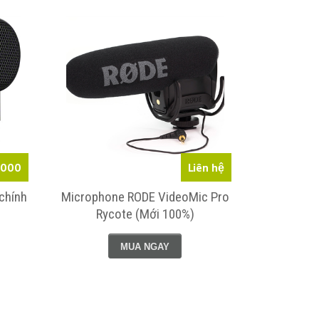
SP MỚI
.000
Liên hệ
chính
Microphone RODE VideoMic Pro
Micro Rod
Rycote (Mới 100%)
100%) 
MUA NGAY