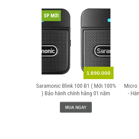
SP MỚI
8.490.000
1.890.000
 (Mới 100%)
Saramonic Blink 100 B1 ( Mới 100%
Micro
o hành trên
) Bảo hành chính hãng 01 năm
- Hà
MUA NGAY