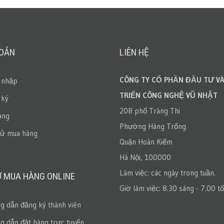
HOẢN
LIÊN HỆ
CÔNG TY CỔ PHẦN ĐẦU TƯ VÀ
 nhập
TRIỂN CÔNG NGHỆ VŨ NHẬT
 ký
20B phố Tràng Thi
àng
Phường Hàng Trống
sử mua hàng
Quận Hoàn Kiếm
Hà Nội, 100000
Làm việc: các ngày trong tuần.
Ợ MUA HÀNG ONLINE
Giờ làm việc: 8.30 sáng - 7.00 tố
 dẫn đăng ký thành viên
 dẫn đặt hàng trực tuyến