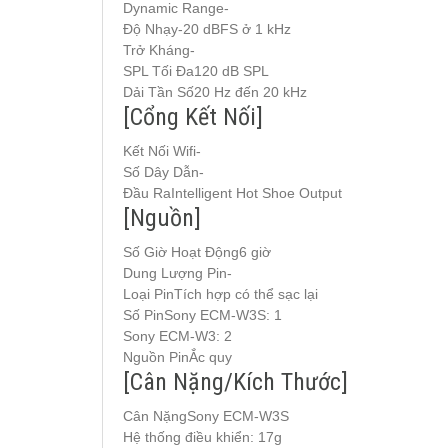
Dynamic Range-
Độ Nhạy-20 dBFS ở 1 kHz
Trở Kháng-
SPL Tối Đa120 dB SPL
Dải Tần Số20 Hz đến 20 kHz
[Cổng Kết Nối]
Kết Nối Wifi-
Số Dây Dẫn-
Đầu RaIntelligent Hot Shoe Output
[Nguồn]
Số Giờ Hoạt Động6 giờ
Dung Lượng Pin-
Loại PinTích hợp có thể sạc lại
Số PinSony ECM-W3S: 1
Sony ECM-W3: 2
Nguồn PinẮc quy
[Cân Nặng/Kích Thước]
Cân NặngSony ECM-W3S
Hệ thống điều khiển: 17g