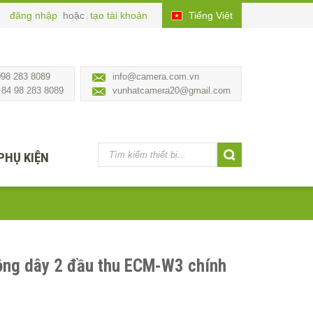
đăng nhập
hoặc
tạo tài khoản
Tiếng Việt
098 283 8089
info@camera.com.vn
+84 98 283 8089
vunhatcamera20@gmail.com
PHỤ KIỆN
ông dây 2 đầu thu ECM-W3 chính