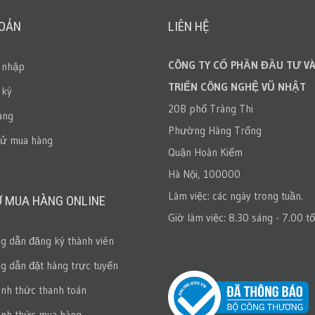
HOẢN
LIÊN HỆ
CÔNG TY CỔ PHẦN ĐẦU TƯ VÀ
 nhập
TRIỂN CÔNG NGHỆ VŨ NHẬT
 ký
20B phố Tràng Thi
àng
Phường Hàng Trống
sử mua hàng
Quận Hoàn Kiếm
Hà Nội, 100000
Làm việc: các ngày trong tuần.
Ợ MUA HÀNG ONLINE
Giờ làm việc: 8.30 sáng - 7.00 tố
 dẫn đăng ký thành viên
 dẫn đặt hàng trực tuyến
ình thức thanh toán
ình thức mua hàng