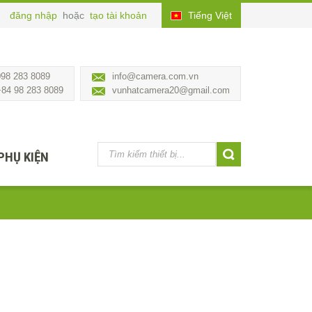
đăng nhập
hoặc
tạo tài khoản
Tiếng Việt
098 283 8089
info@camera.com.vn
+84 98 283 8089
vunhatcamera20@gmail.com
PHỤ KIỆN