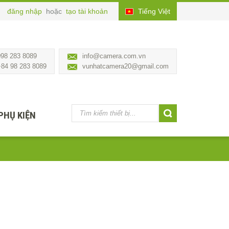
đăng nhập
hoặc
tạo tài khoản
Tiếng Việt
098 283 8089
info@camera.com.vn
+84 98 283 8089
vunhatcamera20@gmail.com
PHỤ KIỆN