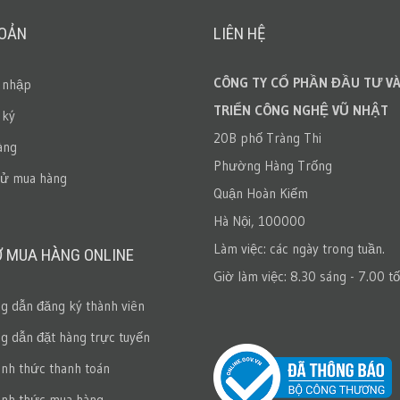
HOẢN
LIÊN HỆ
CÔNG TY CỔ PHẦN ĐẦU TƯ VÀ
 nhập
TRIỂN CÔNG NGHỆ VŨ NHẬT
 ký
20B phố Tràng Thi
àng
Phường Hàng Trống
sử mua hàng
Quận Hoàn Kiếm
Hà Nội, 100000
Làm việc: các ngày trong tuần.
Ợ MUA HÀNG ONLINE
Giờ làm việc: 8.30 sáng - 7.00 tố
 dẫn đăng ký thành viên
 dẫn đặt hàng trực tuyến
ình thức thanh toán
ình thức mua hàng