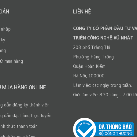
HOẢN
LIÊN HỆ
CÔNG TY CỔ PHẦN ĐẦU TƯ VÀ
 nhập
TRIỂN CÔNG NGHỆ VŨ NHẬT
 ký
20B phố Tràng Thi
àng
Phường Hàng Trống
sử mua hàng
Quận Hoàn Kiếm
Hà Nội, 100000
Làm việc: các ngày trong tuần.
Ợ MUA HÀNG ONLINE
Giờ làm việc: 8.30 sáng - 7.00 tố
 dẫn đăng ký thành viên
 dẫn đặt hàng trực tuyến
ình thức thanh toán
ình thức mua hàng