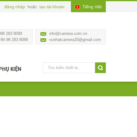
đăng nhập
hoặc
tạo tài khoản
Tiếng Việt
098 283 8089
info@camera.com.vn
+84 98 283 8089
vunhatcamera20@gmail.com
PHỤ KIỆN