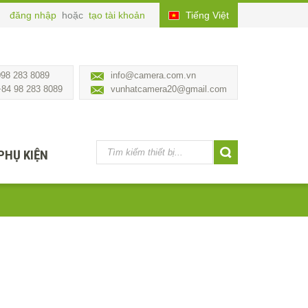
đăng nhập
hoặc
tạo tài khoản
Tiếng Việt
098 283 8089
info@camera.com.vn
+84 98 283 8089
vunhatcamera20@gmail.com
PHỤ KIỆN