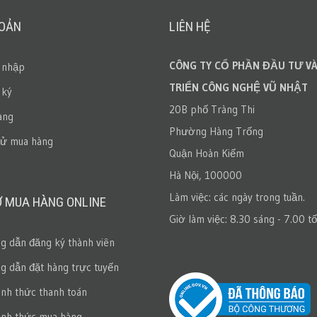
HOẢN
LIÊN HỆ
CÔNG TY CỔ PHẦN ĐẦU TƯ VÀ
 nhập
TRIỂN CÔNG NGHỆ VŨ NHẬT
 ký
20B phố Tràng Thi
àng
Phường Hàng Trống
sử mua hàng
Quận Hoàn Kiếm
Hà Nội, 100000
Làm việc: các ngày trong tuần.
Ợ MUA HÀNG ONLINE
Giờ làm việc: 8.30 sáng - 7.00 tố
 dẫn đăng ký thành viên
 dẫn đặt hàng trực tuyến
ình thức thanh toán
ình thức mua hàng