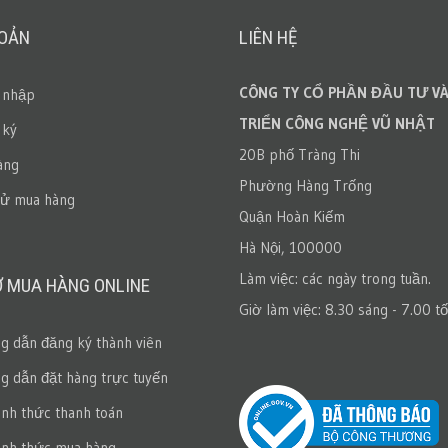
HOẢN
LIÊN HỆ
CÔNG TY CỔ PHẦN ĐẦU TƯ VÀ
 nhập
TRIỂN CÔNG NGHỆ VŨ NHẬT
 ký
20B phố Tràng Thi
àng
Phường Hàng Trống
sử mua hàng
Quận Hoàn Kiếm
Hà Nội, 100000
Làm việc: các ngày trong tuần.
Ợ MUA HÀNG ONLINE
Giờ làm việc: 8.30 sáng - 7.00 tố
 dẫn đăng ký thành viên
 dẫn đặt hàng trực tuyến
ình thức thanh toán
ình thức mua hàng