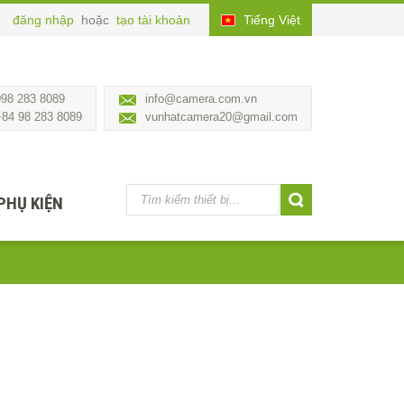
đăng nhập
hoặc
tạo tài khoản
Tiếng Việt
098 283 8089
info@camera.com.vn
+84 98 283 8089
vunhatcamera20@gmail.com
PHỤ KIỆN