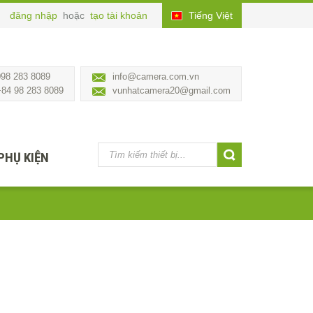
đăng nhập
hoặc
tạo tài khoản
Tiếng Việt
098 283 8089
info@camera.com.vn
+84 98 283 8089
vunhatcamera20@gmail.com
PHỤ KIỆN