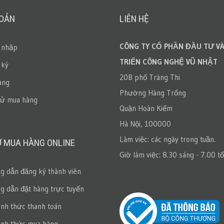
HOẢN
LIÊN HỆ
CÔNG TY CỔ PHẦN ĐẦU TƯ VÀ
 nhập
TRIỂN CÔNG NGHỆ VŨ NHẬT
 ký
20B phố Tràng Thi
àng
Phường Hàng Trống
sử mua hàng
Quận Hoàn Kiếm
Hà Nội, 100000
Làm việc: các ngày trong tuần.
Ợ MUA HÀNG ONLINE
Giờ làm việc: 8.30 sáng - 7.00 tố
 dẫn đăng ký thành viên
 dẫn đặt hàng trực tuyến
ình thức thanh toán
ình thức mua hàng