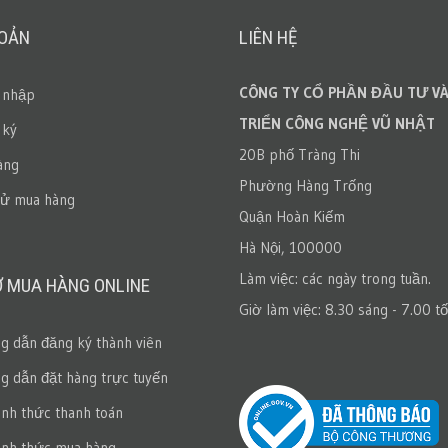
HOẢN
LIÊN HỆ
CÔNG TY CỔ PHẦN ĐẦU TƯ VÀ
 nhập
TRIỂN CÔNG NGHỆ VŨ NHẬT
 ký
20B phố Tràng Thi
àng
Phường Hàng Trống
sử mua hàng
Quận Hoàn Kiếm
Hà Nội, 100000
Làm việc: các ngày trong tuần.
Ợ MUA HÀNG ONLINE
Giờ làm việc: 8.30 sáng - 7.00 tố
 dẫn đăng ký thành viên
 dẫn đặt hàng trực tuyến
ình thức thanh toán
ình thức mua hàng