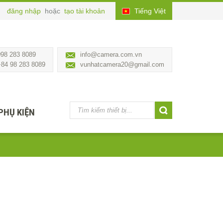
đăng nhập
hoặc
tạo tài khoản
Tiếng Việt
098 283 8089
info@camera.com.vn
+84 98 283 8089
vunhatcamera20@gmail.com
PHỤ KIỆN